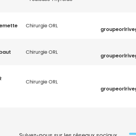
lemette
Chirurgie ORL
groupeorlriv
baut
Chirurgie ORL
groupeorlriv
R
Chirurgie ORL
groupeorlriv
Suivez-nous sur les réseaux sociaux