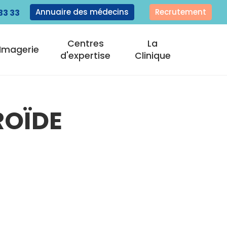
Annuaire des médecins
Recrutement
33 33
Centres
La
Imagerie
d'expertise
Clinique
ROÏDE