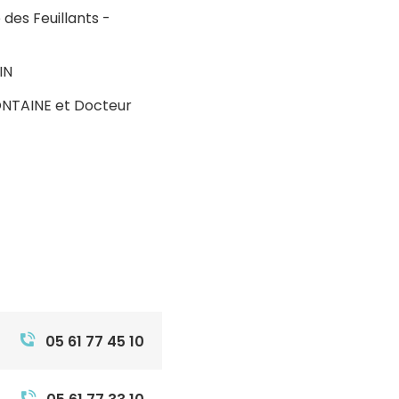
 des Feuillants -
IN
ONTAINE et Docteur
05 61 77 45 10