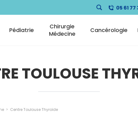
05 61 77 
pale
Chirurgie
Pédiatrie
Cancérologie
Médecine
RE TOULOUSE THY
ne
Centre Toulouse Thyroïde