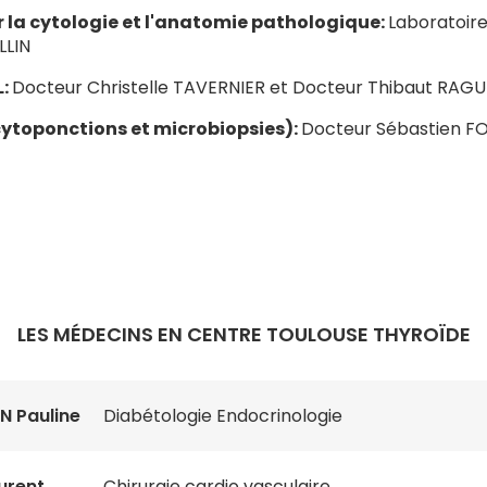
r la cytologie et l'anatomie pathologique:
Laboratoire
LLIN
L:
Docteur Christelle TAVERNIER et Docteur Thibaut RAGU
cytoponctions et microbiopsies):
Docteur Sébastien F
LES MÉDECINS EN CENTRE TOULOUSE THYROÏDE
 Pauline
Diabétologie Endocrinologie
urent
Chirurgie cardio vasculaire