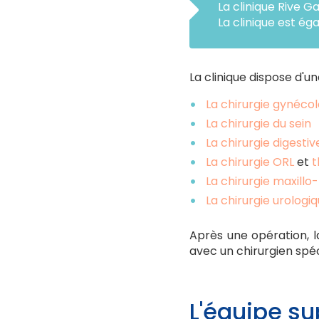
La clinique Rive
La clinique est ég
La clinique dispose d'u
La chirurgie gynéco
La chirurgie du sein
La chirurgie digestiv
La chirurgie ORL
et
t
La chirurgie maxillo-
La chirurgie urologi
Après une opération, l
avec un chirurgien spéc
L'équipe su