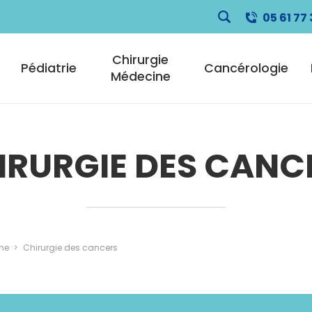
05 61 77 
pale
Chirurgie
Pédiatrie
Cancérologie
Médecine
IRURGIE DES CANC
ne
Chirurgie des cancers