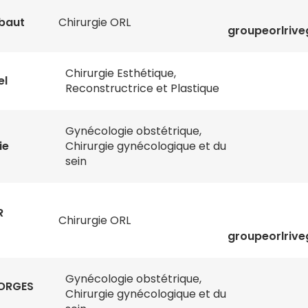
baut
Chirurgie ORL
groupeorlriv
Chirurgie Esthétique,
el
Reconstructrice et Plastique
Gynécologie obstétrique,
ie
Chirurgie gynécologique et du
sein
R
Chirurgie ORL
groupeorlriv
Gynécologie obstétrique,
EORGES
Chirurgie gynécologique et du