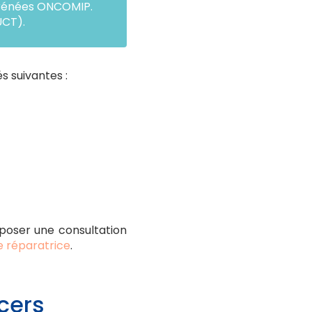
yrénées ONCOMIP.
UCT).
és suivantes :
oposer une consultation
e réparatrice
.
cers