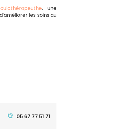
iculothérapeuthe
, une
'améliorer les soins au
05 67 77 51 71