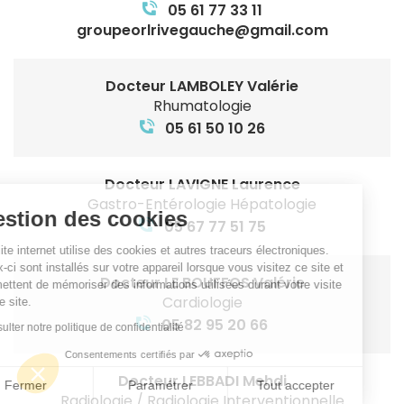
05 61 77 33 11
groupeorlrivegauche@gmail.com
Docteur LAMBOLEY Valérie
Rhumatologie
05 61 50 10 26
Docteur LAVIGNE Laurence
Gastro-Entérologie Hépatologie
Gestion des cookies
05 67 77 51 75
Ce site internet utilise des cookies et autres traceurs électroniques.
Ceux-ci sont installés sur votre appareil lorsque vous visitez ce site et
Docteur LE BOUFFOS Valérie
permettent de mémoriser des informations utilisées durant votre visite
Cardiologie
de ce site.
05 82 95 20 66
Consulter notre politique de confidentialité
Consentements certifiés par
Docteur LEBBADI Mehdi
Fermer
Paramétrer
Tout accepter
Radiologie / Radiologie Interventionnelle