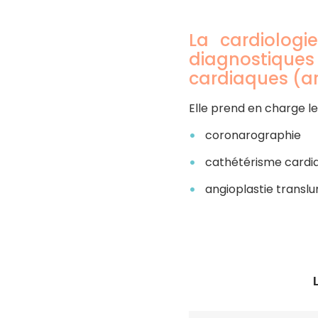
La cardiologi
diagnostiques 
cardiaques (art
Elle prend en charge le
coronarographie
cathétérisme cardi
angioplastie transl