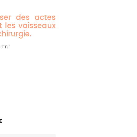
iser des actes
t les vaisseaux
hirurgie.
ion :
E