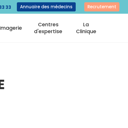
Annuaire des médecins
Recrutement
33 33
Centres
La
Imagerie
d'expertise
Clinique
E