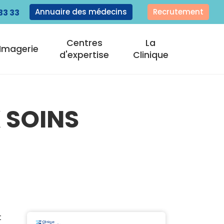
Annuaire des médecins
Recrutement
33 33
Centres
La
Imagerie
d'expertise
Clinique
 SOINS
t