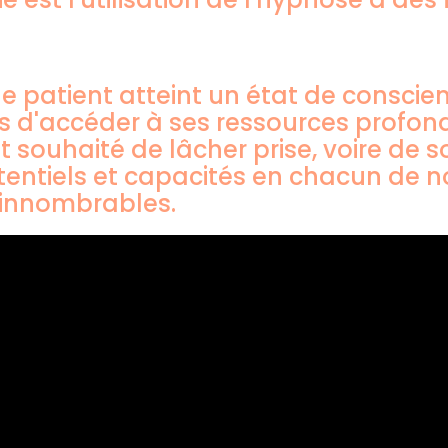
.
le patient atteint un état de conscie
rs d'accéder à ses ressources profon
tat souhaité de lâcher prise, voire de
potentiels et capacités en chacun de 
 innombrables.