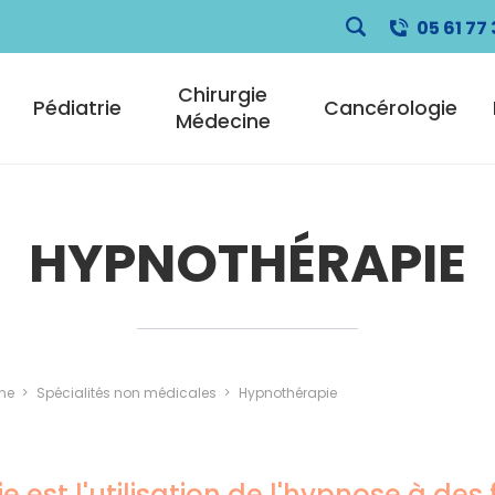
05 61 77 
pale
Chirurgie
Pédiatrie
Cancérologie
Médecine
HYPNOTHÉRAPIE
ne
Spécialités non médicales
Hypnothérapie
 est l'utilisation de l'hypnose à des 