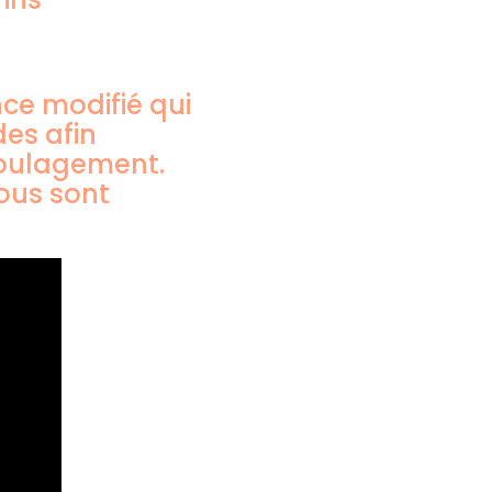
nce modifié qui
des afin
 soulagement.
nous sont