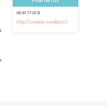
Prise de rdv
05 61 77 01 21
http://unilabs-cedibio.fr/
s
s