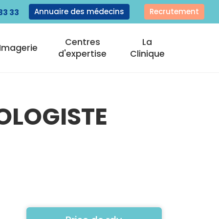
Annuaire des médecins
Recrutement
33 33
Centres
La
Imagerie
d'expertise
Clinique
OLOGISTE