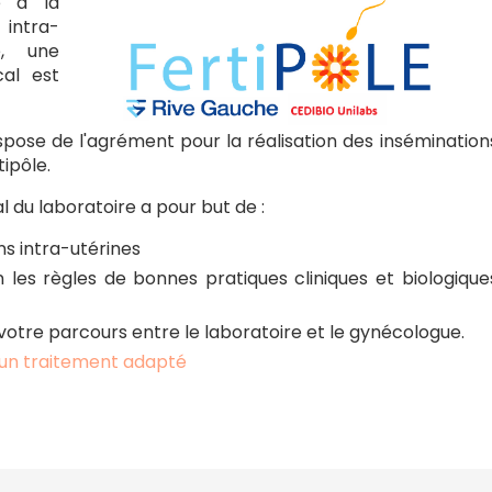
e à la
 intra-
e, une
cal est
ispose de l'agrément pour la réalisation des insémination
tipôle.
l du laboratoire a pour but de :
ns intra-utérines
lon les règles de bonnes pratiques cliniques et biologique
 votre parcours entre le laboratoire et le gynécologue.
d'un traitement adapté