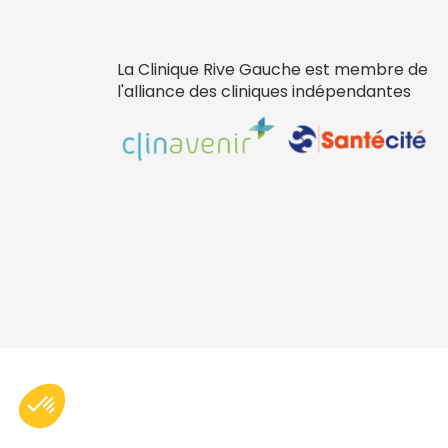
La Clinique Rive Gauche est membre de
l'alliance des cliniques indépendantes
Menu Pied de page
Axeptio consent
Plateforme de Gestion du Consentement : Personnalisez vo
Notre plateforme vous permet d'adapter et de gérer vos param