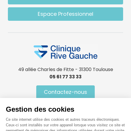
Espace Professionnel
49 allée Charles de Fitte - 31300 Toulouse
05 61 77 33 33
Contactez-nous
Gestion des cookies
Ce site internet utilise des cookies et autres traceurs électroniques.
Menu Pied de page
Ceux-ci sont installés sur votre appareil lorsque vous visitez ce site et
permettent de mémoriser des informations utilisées durant votre visite