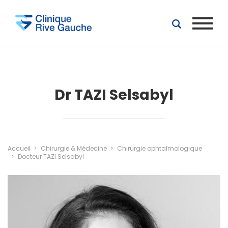
Aller au contenu principal
Dr TAZI Selsabyl
Accueil
Chirurgie & Médecine
Chirurgie ophtalmologique
Docteur TAZI Selsabyl