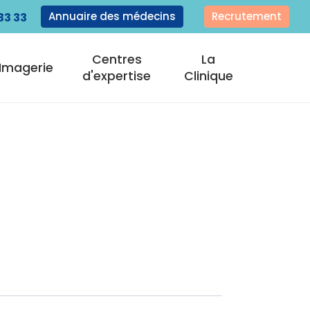
Annuaire des médecins
Recrutement
33 33
Centres
La
Imagerie
d'expertise
Clinique