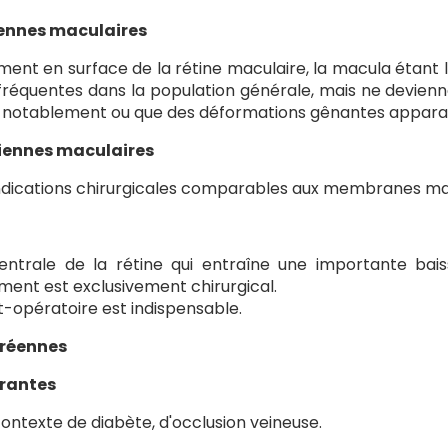
ennes maculaires
nt en surface de la rétine maculaire, la macula étant l
t fréquentes dans la population générale, mais ne devienn
tère notablement ou que des déformations gênantes appara
niennes maculaires
indications chirurgicales comparables aux membranes ma
entrale de la rétine qui entraîne une importante bais
ement est exclusivement chirurgical.
-opératoire est indispensable.
tréennes
érantes
contexte de diabète, d'occlusion veineuse.