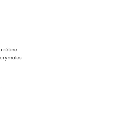
a rétine
lacrymales
E