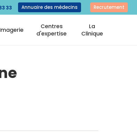
Annuaire des médecins
Recrutement
33 33
Centres
La
Imagerie
d'expertise
Clinique
ine