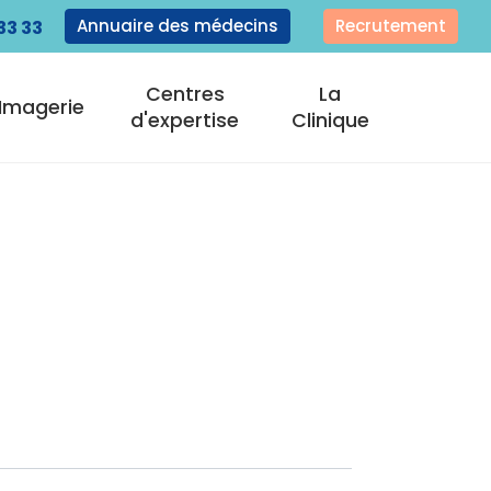
Annuaire des médecins
Recrutement
33 33
Centres
La
Imagerie
d'expertise
Clinique