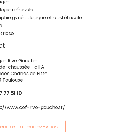
ique
ogie médicale
phie gynécologique et obstétricale
té
triose
ct
ique Rive Gauche
de-chaussée Hall A
lées Charles de Fitte
0 Toulouse
7 77 51 10
s://www.cef-rive-gauche.fr/
endre un rendez-vous