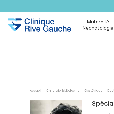
Aller au contenu principal
Navigation princi
Maternité
Néonatologie
Accueil
Chirurgie & Médecine
Obstétrique
Doct
Spécia