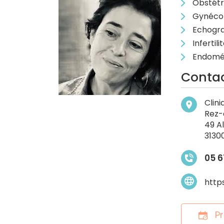
Obstétr
Gynécol
Echogra
Infertili
Endomé
Conta
Clin
Rez-
49 Al
3130
05 6
http
Pr