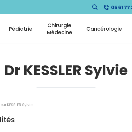
05 61 77 
pale
Chirurgie
Pédiatrie
Cancérologie
Médecine
Dr KESSLER Sylvie
eur KESSLER Sylvie
lités