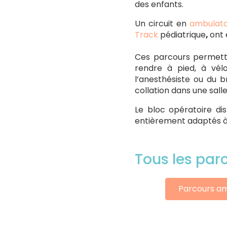
des enfants.
Un circuit en
ambulatoi
Track
pédiatrique
,
ont 
Ces parcours permette
rendre à pied, à vél
l’anesthésiste ou du 
collation dans une sall
Le bloc opératoire di
entièrement adaptés à 
Tous les par
Parcours am