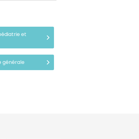
édiatrie et
n
e générale