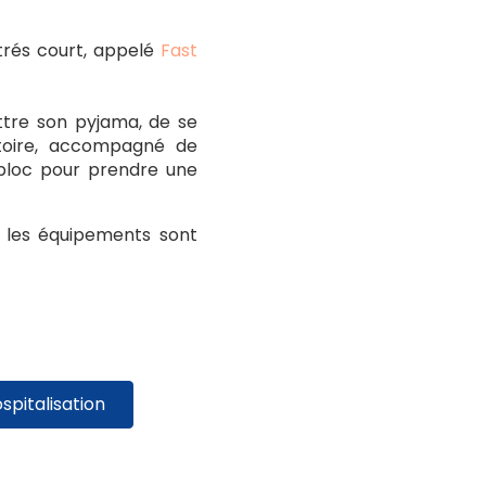
trés court, appelé
Fast
ttre son pyjama, de se
atoire, accompagné de
 bloc pour prendre une
t les équipements sont
spitalisation