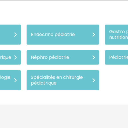
Gastro p
Endocrino pédiatrie
nutritio
rique
Néphro pédiatrie
Pédiatri
logie
Spécialités en chirurgie
pédiatrique